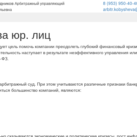
едников
8 (953)
950-40-4
Арбитражный управляющий
arbitr.kobysheva
льевна
ва юр. лиц
ует цель помочь компании преодолеть глубокий финансовый кризи
ятельность наступает в результате неэффективного управления ил
-ФЗ.
арбитражный суд. При этом учитываются различные признаки банк
титься большинство компаний, являются:
но сказываются экономические и политические кризисы, рост инфл