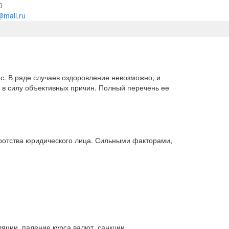
0
@mail.ru
с. В ряде случаев оздоровление невозможно, и
и в силу объективных причин. Полный перечень ее
ротства юридического лица. Сильными факторами,
яции, падение курса валют, санкции.