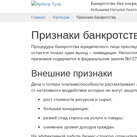
Банкротство без поср
Кобышева Наталья Анато
Главная
Юрлицам
Признаки банкротства
Признаки банкротст
Процедура банкротства юридического лица преслед
остается только один выход – ликвидация. Несосто
признаков содержится в федеральном законе №127
Внешние признаки
Дела о потери платежеспособности рассматривает 
от негативного воздействия которых не могут защи
рост стоимости ресурсов и сырья;
большая конкуренция;
резкий спад спроса на услуги и товары;
снижение уровня доходов граждан.
На эффективной работе бизнес-структур отрицатель